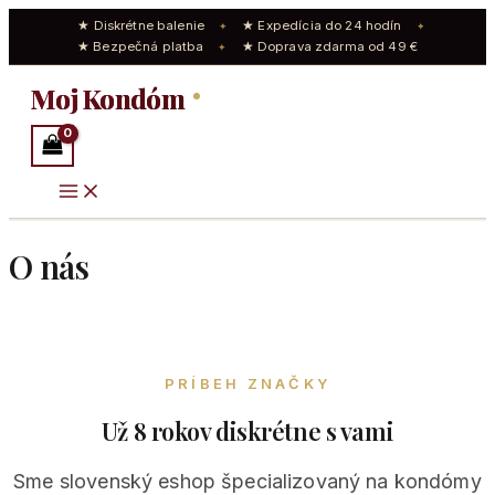
★ Diskrétne balenie
★ Expedícia do 24 hodín
✦
✦
★ Bezpečná platba
★ Doprava zdarma od 49 €
✦
Preskočiť
Moj Kondóm
na
obsah
O nás
PRÍBEH ZNAČKY
Už 8 rokov diskrétne s vami
Sme slovenský eshop špecializovaný na kondómy