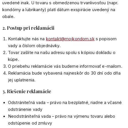
uvedené inak. U tovaru s obmedzenou trvanlivosťou (napr.
kondómy a lubrikanty) platí dátum exspirácie uvedený na
obale.
2. Postup pri reklamácii
Kontaktujte nás na
kontakt@mojkondom.sk
s popisom
vady a číslom objednávky.
Tovar zašlite na našu adresu spolu s kópiou dokladu o
kúpe.
O priebehu reklamácie vás budeme informovať e-mailom.
Reklamácia bude vybavená najneskôr do 30 dní odo dňa
jej uplatnenia.
3. Riešenie reklamácie
Odstrániteľná vada – právo na bezplatné, riadne a včasné
odstránenie vady
Neodstrániteľná vada – právo na výmenu tovaru alebo
odstúpenie od zmluvy