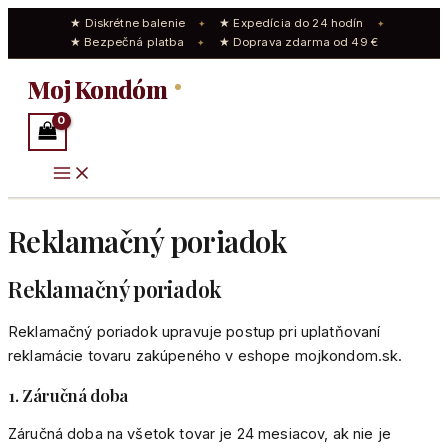
★ Diskrétne balenie
★ Expedícia do 24 hodín
✦
✦
★ Bezpečná platba
★ Doprava zdarma od 49 €
✦
Preskočiť
Moj Kondóm
na
obsah
Reklamačný poriadok
Reklamačný poriadok
Reklamačný poriadok upravuje postup pri uplatňovaní
reklamácie tovaru zakúpeného v eshope mojkondom.sk.
1. Záručná doba
Záručná doba na všetok tovar je 24 mesiacov, ak nie je